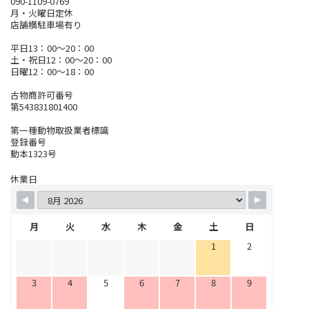
090-1109-0769
月・火曜日定休
店舗横駐車場有り
平日13：00～20：00
土・祝日12：00～20：00
日曜12：00～18：00
古物商許可番号
第543831801400
第一種動物取扱業者標識
登録番号
動本1323号
休業日
月
火
水
木
金
土
日
1
2
3
4
5
6
7
8
9